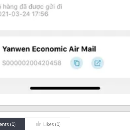
nts (
0
)
Likes (
0
)