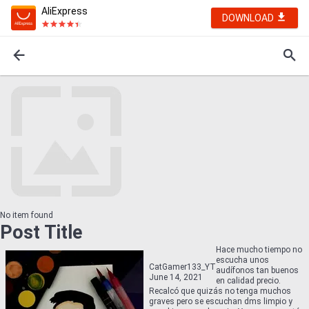
AliExpress
DOWNLOAD
No item found
Post Title
Hace mucho tiempo no
escucha unos
CatGamer133_YT
audífonos tan buenos
June 14, 2021
en calidad precio.
Recalcó que quizás no tenga muchos
graves pero se escuchan dms limpio y