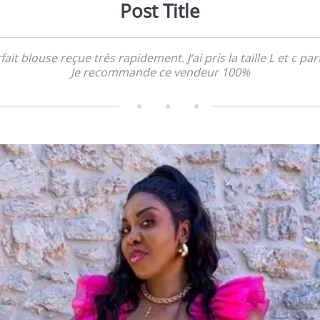
Post Title
fait blouse reçue très rapidement. J’ai pris la taille L et c parf
Je recommande ce vendeur 100%