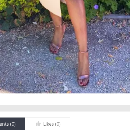
nts (
0
)
Likes (
0
)