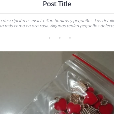
Post Title
a descripción es exacta. Son bonitos y pequeños. Los detall
on más como en oro rosa. Algunos tenían pequeños defecto