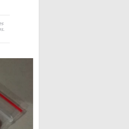
es
s.