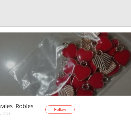
zales_Robles
Follow
5, 2021