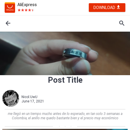
AliExpress
DOWNLOAD
Post Title
Nicol.UwU
June 17, 2021
me llegó en un tiempo mucho antes de lo esperado, en tan solo 3 semanas a
Colombia, el anillo me quedo bastante bien y el precio muy económico