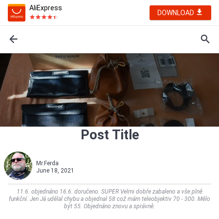
AliExpress
DOWNLOAD
Post Title
Mr.Ferda
June 18, 2021
11.6. objednáno 16.6. doručeno. SUPER Velmi dobře zabaleno a vše plně
funkční. Jen Já udělal chybu a objednal 58 což mám teleobjektiv 70 - 300. Mělo
být 55. Objednáno znovu a správně.