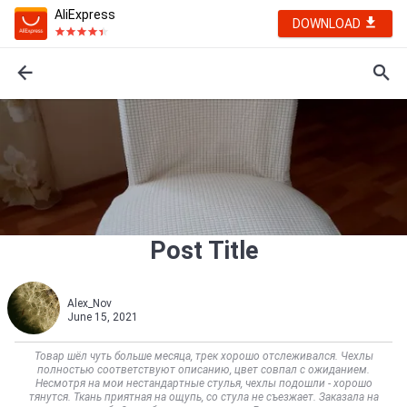
AliExpress
DOWNLOAD
Post Title
Alex_Nov
June 15, 2021
Товар шёл чуть больше месяца, трек хорошо отслеживался. Чехлы
полностью соответствуют описанию, цвет совпал с ожиданием.
Несмотря на мои нестандартные стулья, чехлы подошли - хорошо
тянутся. Ткань приятная на ощупь, со стула не съезжает. Заказала на