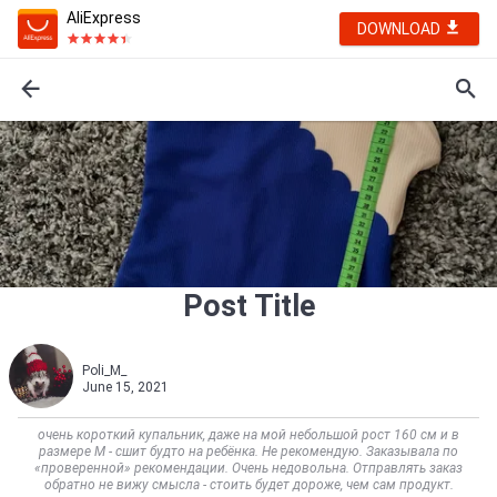
AliExpress
DOWNLOAD
Post Title
Poli_M_
June 15, 2021
очень короткий купальник, даже на мой небольшой рост 160 см и в
размере М - сшит будто на ребёнка. Не рекомендую. Заказывала по
«проверенной» рекомендации. Очень недовольна. Отправлять заказ
обратно не вижу смысла - стоить будет дороже, чем сам продукт.