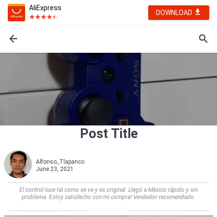
AliExpress
DOWNLOAD
Post Title
Alfonso_Tlapanco
June 23, 2021
El control luce tal como se ve y es original. Llegó a México rápido y sin
problema. Estoy satisfecho con mi compra! Vendedor recomendado.