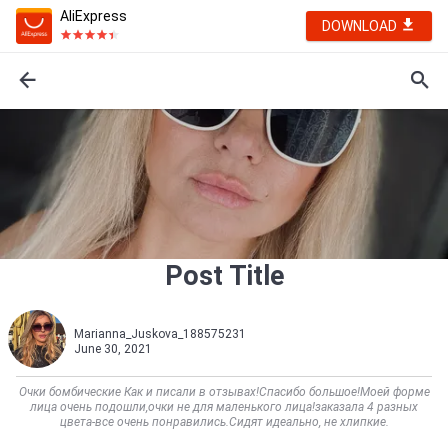
AliExpress
DOWNLOAD
Post Title
Marianna_Juskova_188575231
June 30, 2021
Очки бомбические Как и писали в отзывах!Спасибо большое!Моей форме
лица очень подошли,очки не для маленького лица!заказала 4 разных
цвета-все очень понравились.Сидят идеально, не хлипкие.