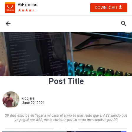
AliExpress
DOWNLOAD
Post Title
kiddjere
June 22, 2021
39 días exactos en llegar a mi casa, el envio es mas lento que el ASS siendo que
yo pagué por ASS, me lo enviaron por un envio que empieza por RB