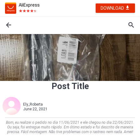
AliExpress
DOWNLOAD
Post Title
Ely_Roberta
June 22, 2021
Bom, eu realizei o pedido no dia 11/06/2021 e ele chegou no dia 22/06/2021.
Ou seja, foi entregue muito rápido. Em ótimo estado e foi descrito de maneira
precisa. Fácil montagem. Não tive problemas com o rastreio nem nada. Amei!