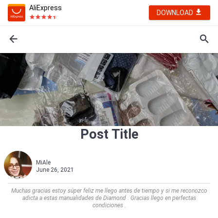
AliExpress
DOWNLOAD
Post Title
MiAle
June 26, 2021
Muchas gracias estoy súper feliz me llego antes de tiempo y si me reconozco
adicta a estas manualidades de Diamond . Gracias llego en perfectas
condiciones .