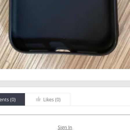
nts (
0
)
Likes (
0
)
Sign In