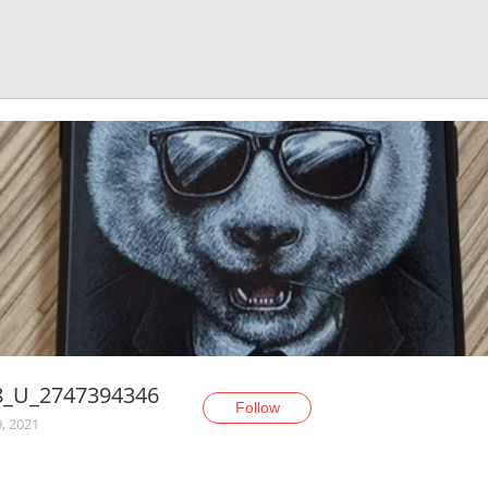
8_U_2747394346
Follow
9, 2021