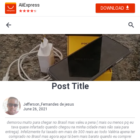
AliExpress
DOWNLOAD
Post Title
Jefferson_Fernandes de jesus
June 26, 2021
demorou muito para chegar no Brasil mas valeu a pena ( mais ou menos pq eu
tava quase infartado quando chegou na minha cidade mais não saia para
entrega). Infelizmente fui taxado em mais de 300 reais ao todo Valéria apena ter
comprado no Brasil mas agora aqui tá bem mais barato quando eu comprei