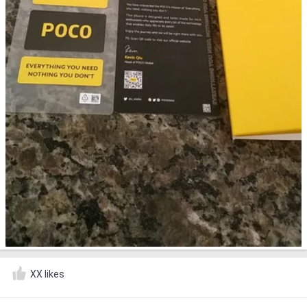
XX likes