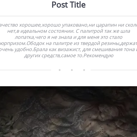
Post Title
ачество хорошее,хорошо упаковано,ни царапин ни скол
нет,в идеальном состоянии. С палитрой так же шла
лопатка,чего я не знала и для меня это стало
юрпризом.Ободок на палитре из твердой резины,держа
очень удобно.Брала как визажист, для смешивания тона 
других средств,самое то.Рекомендую