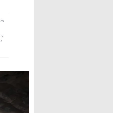
ов
ть
и