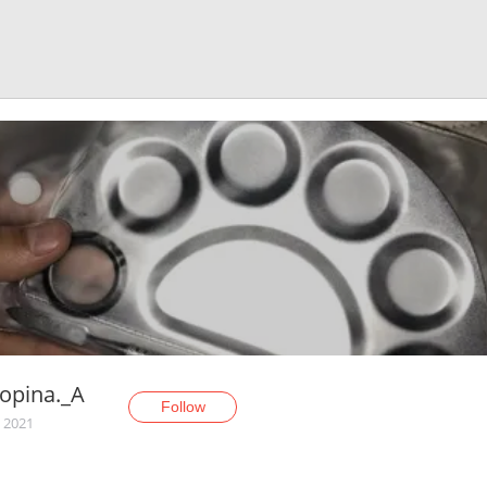
opina._A
Follow
, 2021