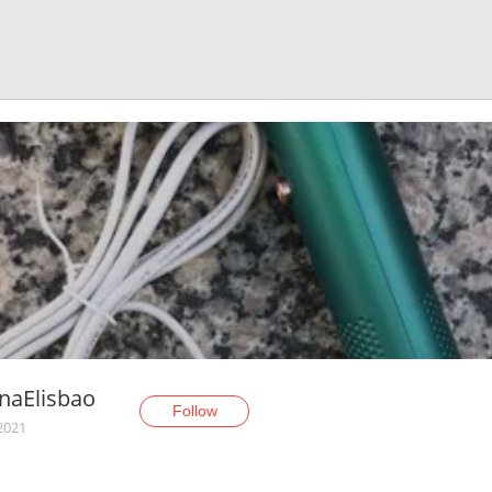
naElisbao
Follow
 2021