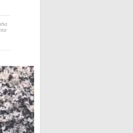
nho
nto