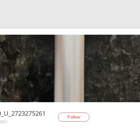
0_U_2723275261
Follow
 2021