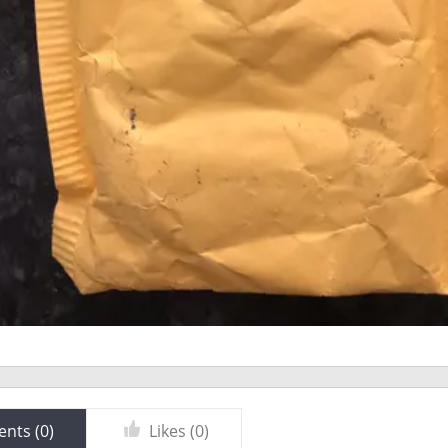
nts (
0
)
Likes (
0
)