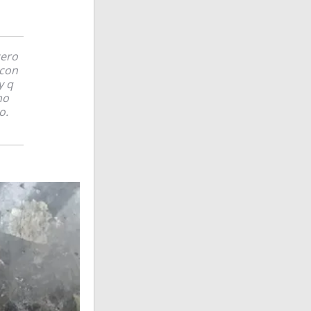
cero
 con
y q
ho
o.