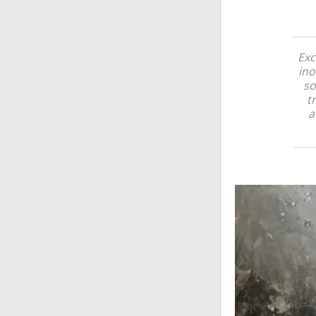
Exc
ino
so
t
a