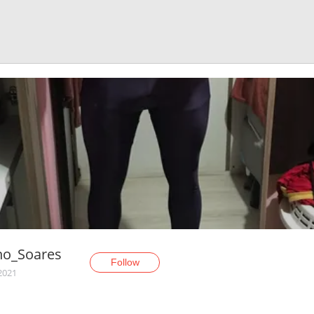
no_Soares
Follow
 2021