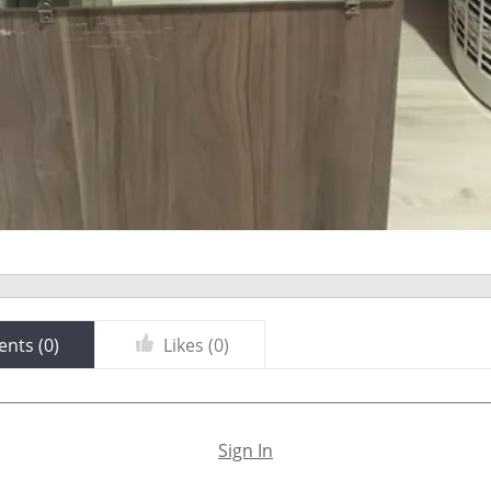
nts (
0
)
Likes (
0
)
Sign In