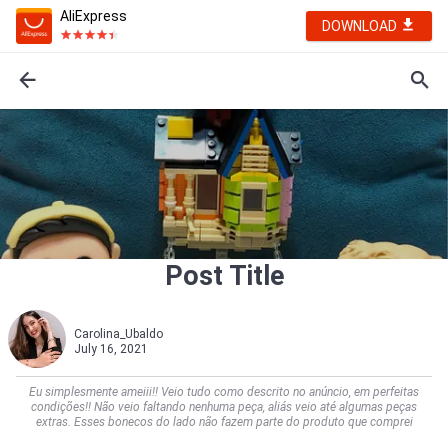
AliExpress
DOWNLOAD
Post Title
Carolina_Ubaldo
July 16, 2021
Eu simplesmente ameiii!! Veio tudo como descrito no anúncio, em perfeitas
condições!! Não veio faltando nenhuma peça, aliás veio até algumas peças
extras. Esses bonecos do lado não fazem parte do produto que comprei