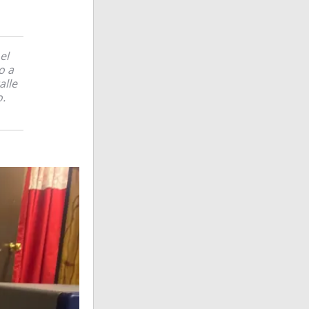
el
o a
alle
.