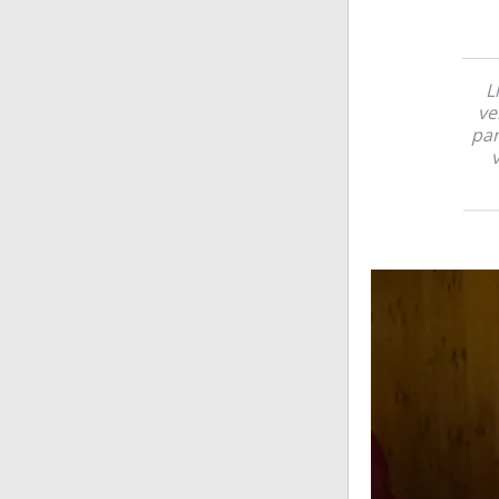
L
ve
par