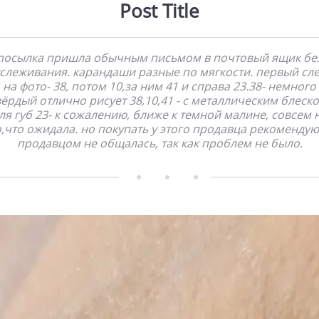
Post Title
посылка пришла обычным письмом в почтовый ящик бе
слеживания. карандаши разные по мягкости. первый сл
на фото- 38, потом 10,за ним 41 и справа 23.38- немного
вёрдый отлично рисует 38,10,41 - с металлическим блеско
ля губ 23- к сожалению, ближе к темной малине, совсем 
о,что ожидала. но покупать у этого продавца рекомендую.
продавцом не общалась, так как проблем не было.