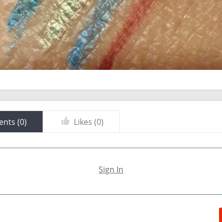
nts (
0
)
Likes (
0
)
Sign In