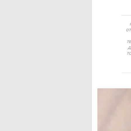
от
т
д
т