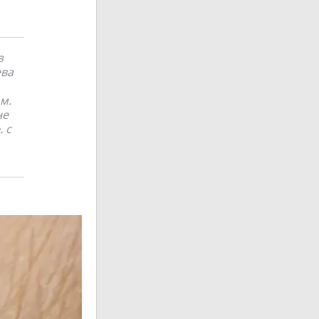
з
ева
м.
не
 с