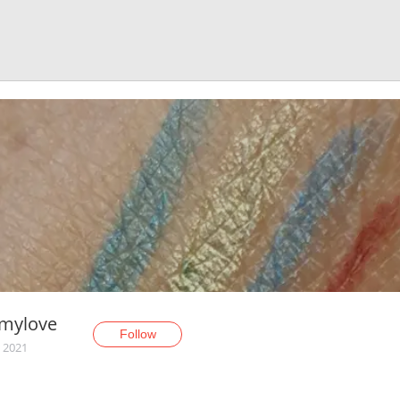
smylove
Follow
, 2021