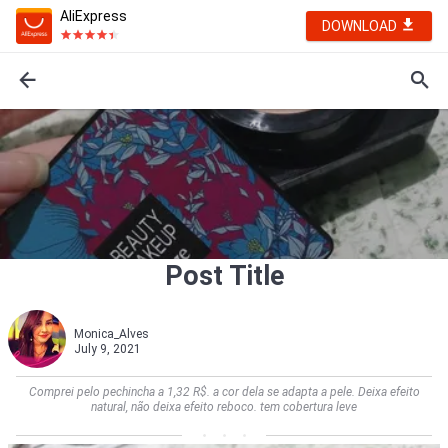
AliExpress
DOWNLOAD
Post Title
Monica_Alves
July 9, 2021
Comprei pelo pechincha a 1,32 R$. a cor dela se adapta a pele. Deixa efeito
natural, não deixa efeito reboco. tem cobertura leve