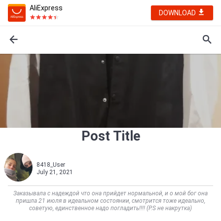
AliExpress
DOWNLOAD
Post Title
8418_User
July 21, 2021
Заказывала с надеждой что она прийдет нормальной, и о мой бог она
пришла 21 июля в идеальном состоянии, смотрится тоже идеально,
советую, единственное надо погладить!!!! (P.S не накрутка)