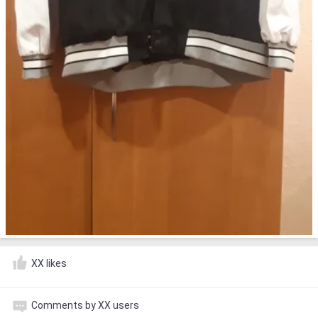
XX likes
Comments by XX users