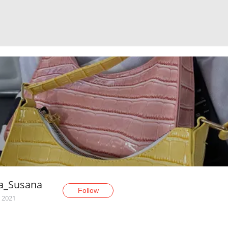
za_Susana
Follow
, 2021