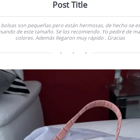
Post Title
 bolsas son pequeñas pero están hermosas, de hecho se e
sando de este tamaño. Se los recomiendo. Yo pediré de m
colores. Además llegaron muy rápido . Gracias