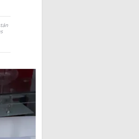
stán
as