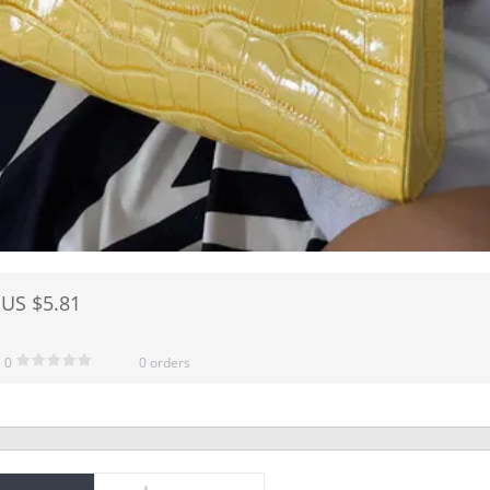
US $5.81
0
0 orders