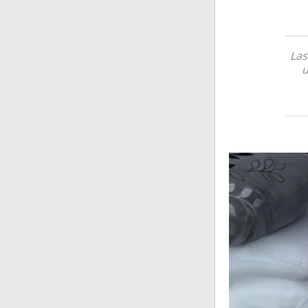
Las
u