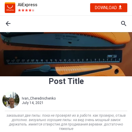
AliExpress
DOWNLOAD
Post Title
Ivan_Cherednichenko
July 14, 2021
заказывал две пилы. пока не проверял их в работе. как проверю, отзыв
дополню. визуально хорошие пилы. на вид очень мощный замок
держатель. имеется отверстие для продивания веревки. достаточно
тяжелые