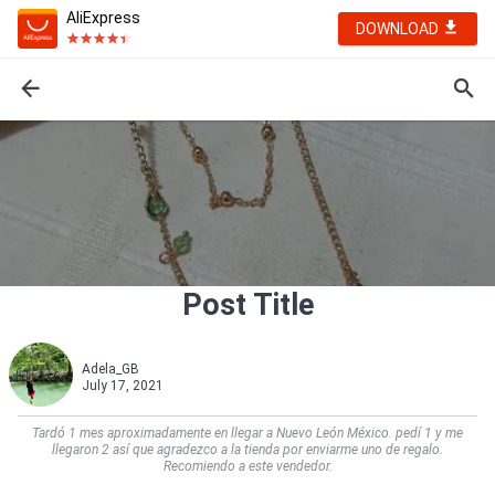
AliExpress
DOWNLOAD
Post Title
Adela_GB
July 17, 2021
Tardó 1 mes aproximadamente en llegar a Nuevo León México. pedí 1 y me
llegaron 2 así que agradezco a la tienda por enviarme uno de regalo.
Recomiendo a este vendedor.