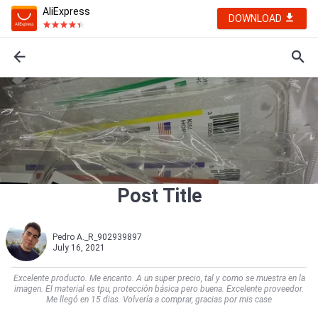
AliExpress
DOWNLOAD
Post Title
Pedro A._R_902939897
July 16, 2021
Excelente producto. Me encanto. A un super precio, tal y como se muestra en la
imagen. El material es tpu, protección básica pero buena. Excelente proveedor.
Me llegó en 15 dias. Volvería a comprar, gracias por mis case