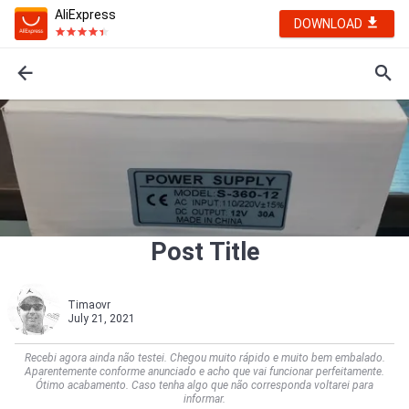
AliExpress
DOWNLOAD
Post Title
Timaovr
July 21, 2021
Recebi agora ainda não testei. Chegou muito rápido e muito bem embalado.
Aparentemente conforme anunciado e acho que vai funcionar perfeitamente.
Ótimo acabamento. Caso tenha algo que não corresponda voltarei para
informar.