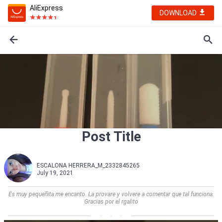
AliExpress
DOWNLOAD
Post Title
ESCALONA HERRERA_M_2332845265
July 19, 2021
Es muy pequeñita me encanto. La provare y volvere a comentar que tal funciona.
Gracias por el rgalito