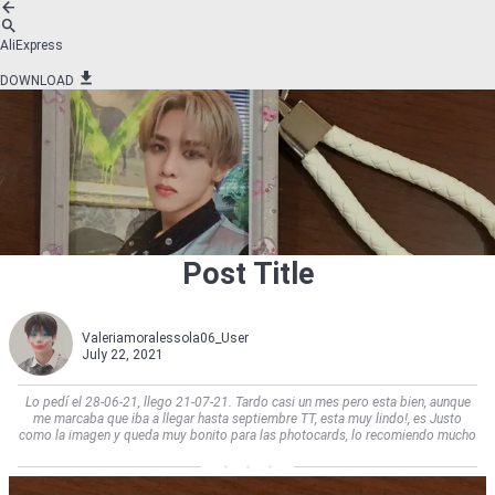
AliExpress
DOWNLOAD
Post Title
Valeriamoralessola06_User
July 22, 2021
Lo pedí el 28-06-21, llego 21-07-21. Tardo casi un mes pero esta bien, aunque
me marcaba que iba a llegar hasta septiembre TT, esta muy lindo!, es Justo
como la imagen y queda muy bonito para las photocards, lo recomiendo mucho