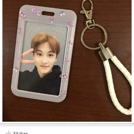
XX likes