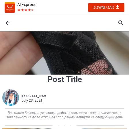
AliExpress
DOWNLOAD
Post Title
Ae752441_User
July 23, 2021
Все плохо.Качество ужасное,в действительности товар отличается от
заявленного на фото.открыла спор-деньги вернули на следующий день