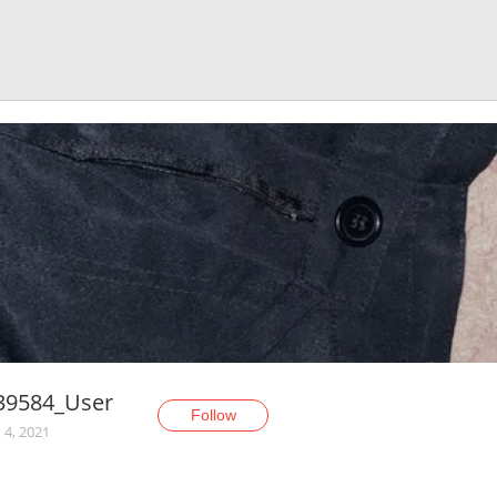
39584_User
Follow
 4, 2021