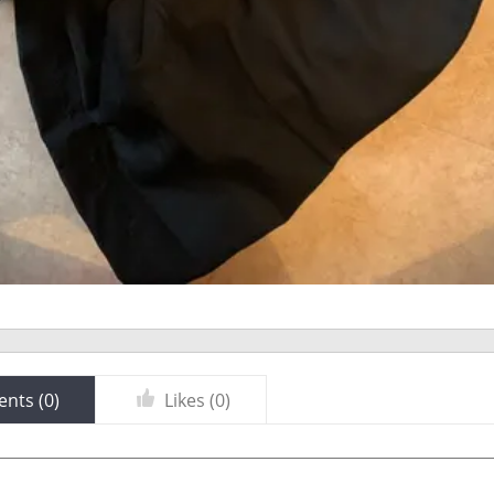
nts (
0
)
Likes (
0
)