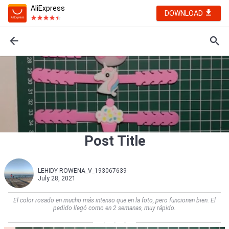
AliExpress
DOWNLOAD
Post Title
LEHIDY ROWENA_V_193067639
July 28, 2021
El color rosado en mucho más intenso que en la foto, pero funcionan bien. El
pedido llegó como en 2 semanas, muy rápido.