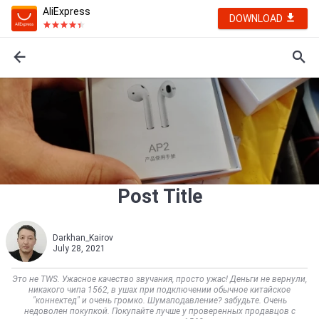
AliExpress
DOWNLOAD
Post Title
Darkhan_Kairov
July 28, 2021
Это не TWS. Ужасное качество звучания, просто ужас! Деньги не вернули,
никакого чипа 1562, в ушах при подключении обычное китайское
"коннектед" и очень громко. Шумаподавление? забудьте. Очень
недоволен покупкой. Покупайте лучше у проверенных продавцов с