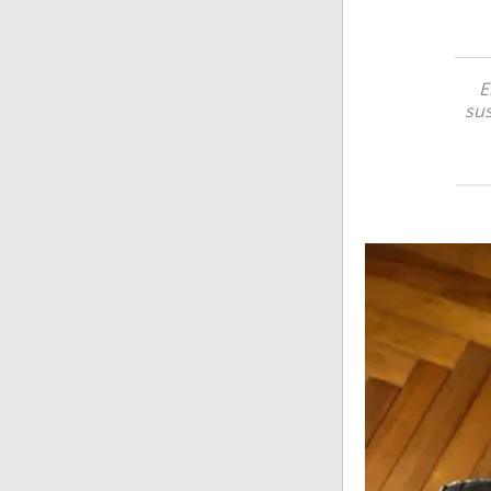
E
sus