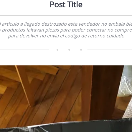
Post Title
l articulo a llegado destrozado este vendedor no embala bi
 productos faltavan piezas para poder conectar no compre
para devolver no envia el codigo de retorno cuidado