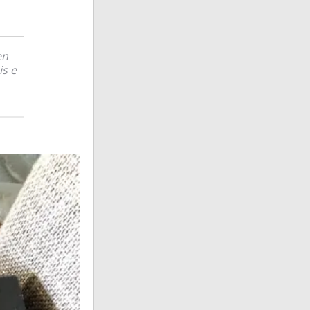
en
is e