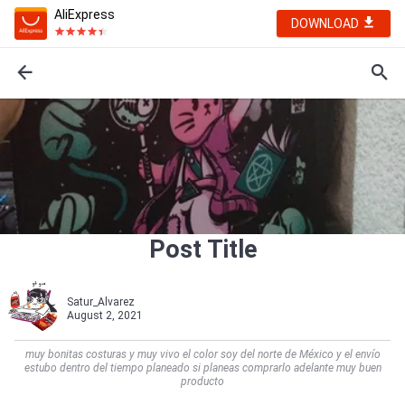
AliExpress
DOWNLOAD
Post Title
Satur_Alvarez
August 2, 2021
muy bonitas costuras y muy vivo el color soy del norte de México y el envío
estubo dentro del tiempo planeado si planeas comprarlo adelante muy buen
producto