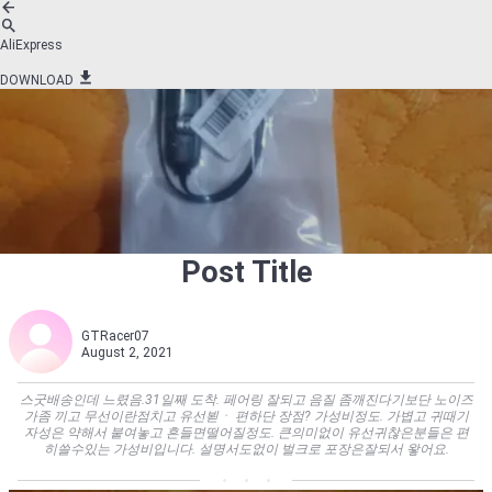
AliExpress
DOWNLOAD
Post Title
GTRacer07
August 2, 2021
스굿배송인데 느렸음.31일째 도착. 페어링 잘되고 음질 좀깨진다기보단 노이즈
가좀 끼고 무선이란점치고 유선뵏ㆍ 편하단 장점? 가성비정도. 가볍고 귀때기
자성은 약해서 붙여놓고 흔들면떨어질정도. 큰의미없이 유선귀찮은분들은 편
히쓸수있는 가성비입니다. 설명서도없이 벌크로 포장은잘되서 왛어요.