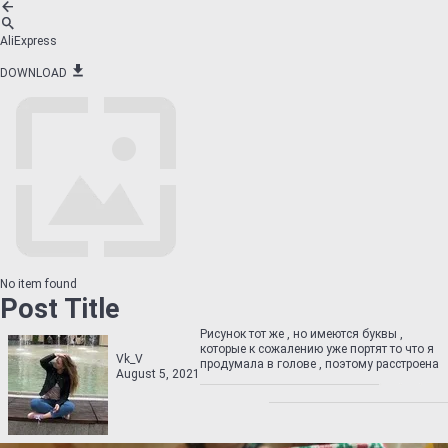
AliExpress
DOWNLOAD
No item found
Post Title
Рисунок тот же , но имеются буквы ,
которые к сожалению уже портят то что я
Vk_V
продумала в голове , поэтому расстроена
August 5, 2021