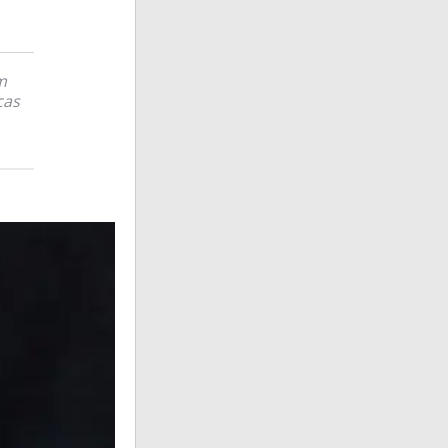
m
cas