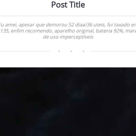
Post Title
Eu amei, apesar que demorou 52 diaa/36 uteis, fui taxado e
135, enfim recomendo, aparelho original, bateria 92%, mar
de uso imperceptíveis