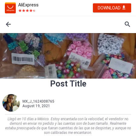
AliExpress
DOWNLOAD
Post Title
MX_J_1624308765
August 19, 2021
Llegó en 10 días a México. Estoy encantada con la velocidad, el vendedor no
demoró en enviar mi pedido y las cuentas son de buen tamaño. Realmente
estaba preocupada de que fueran cuentitas de las que se despintan, y aunque no
son calibradas me encantaron.