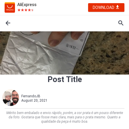
AliExpress
DOWNLOAD
Post Title
FernandoJB
August 20, 2021
Mérito bem embalado e envio rápido, porém, a cor prata é um pouco diferente
da foto. Gostaria que fosse mais clara, mais para o prata mesmo. Quanto a
qualidade da peça é muito boa.