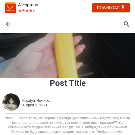
AliExpress
DOWNLOAD
Post Title
Natalya_Novikova
August 9, 2021
Ужас..... Мало того, что ждала 3 месяца. Доставка очень медленная, месяц
без опознания лежал на почте, так еще и один винт пришел!!!!! Вы
обманываете людей неточным, вводящим в заблуждение описанием!
Больше не буду связываться с вашим магазином! Требую полного