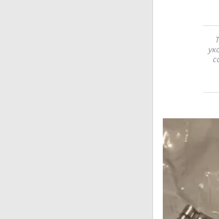
Т
ук
с