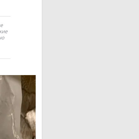
ле
кие
но