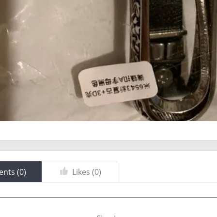
nts (
0
)
Likes (
0
)