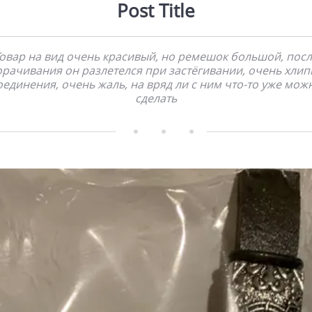
Post Title
овар на вид очень красивый, но ремешок большой, пос
орачивания он разлетелся при застёгивании, очень хлип
оединения, очень жаль, на вряд ли с ним что-то уже мож
сделать