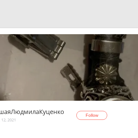
шаяЛюдмилаКуценко
Follow
 12, 2021