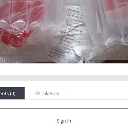
nts (
0
)
Likes (
3
)
Sign In