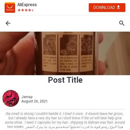
AliExpress
DOWNLOAD
Post Title
Jamay
August 26, 2021
the smell is strong I couldnt handle it. I tried it once.. it doesnt leave her gross..
but I already have a very dry hair so I don't know if the oil will later help give
some shine.. I need 2 capsules for my hair.. shipping to Bahrain was fast. around
two weeks. هيدا النوع ريحتو قوية ما قدرت اتحملها استخدمتو مرة، ما بيترك الشعر