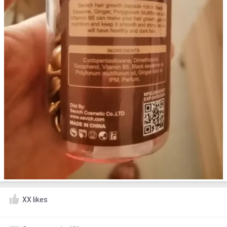
XX likes