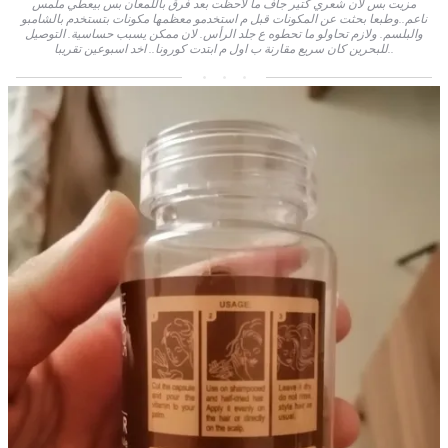
مزيت بس لان شعري كتير جاف ما لاحظت بعد فرق باللمعان بس بيعطي ملمس
ناعم..وطبعا بحثت عن المكونات قبل م استخدمو معظمها مكونات بتستخدم بالشامبو
والبلسم. ولازم تحاولو ما تحطوه ع جلد الرأس. لان ممكن يسبب حساسية. التوصيل
للبحرين كان سريع مقارنة ب اول م ابتدت كورونا.. اخد اسبوعين تقريبا..