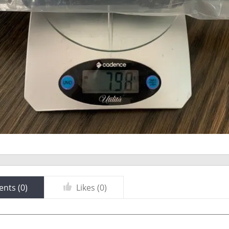
nts (
0
)
Likes (
0
)