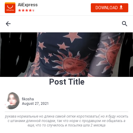
AliExpress
DOWNLOAD
Post Title
fikosha
August 27, 2021
рукава нормальные но длина самой сетки коротковаты( но я буду носить
с штанами длинной посадки, так что норм с продавцом не общалась а
еще, что то случилось и посылка шла 2 месяца