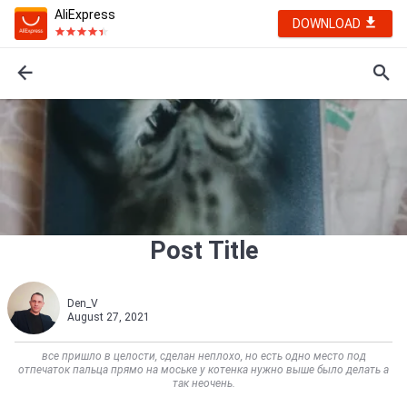
AliExpress
DOWNLOAD
Post Title
Den_V
August 27, 2021
все пришло в целости, сделан неплохо, но есть одно место под
отпечаток пальца прямо на моське у котенка нужно выше было делать а
так неочень.