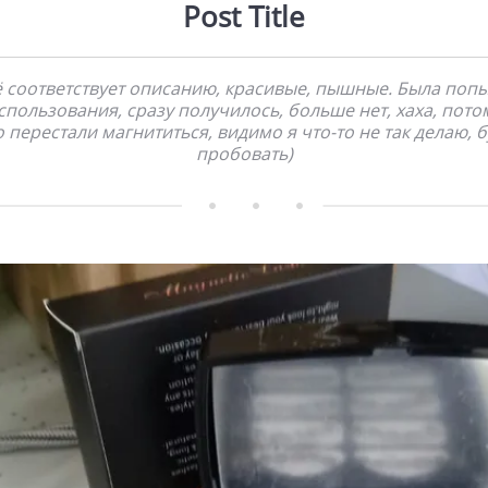
Post Title
ё соответствует описанию, красивые, пышные. Была попы
спользования, сразу получилось, больше нет, хаха, пото
о перестали магнититься, видимо я что-то не так делаю, б
пробовать)