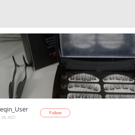
reqin_User
Follow
 28, 2021