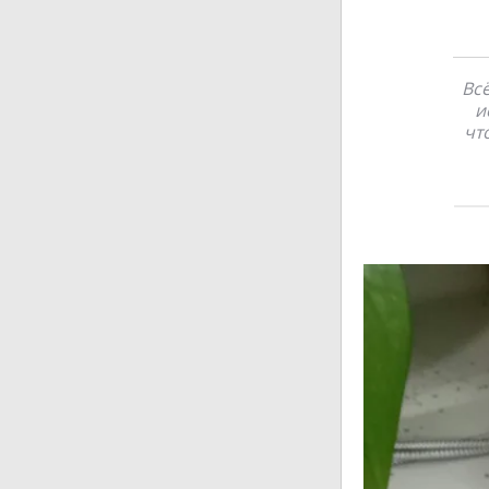
Вс
и
чт