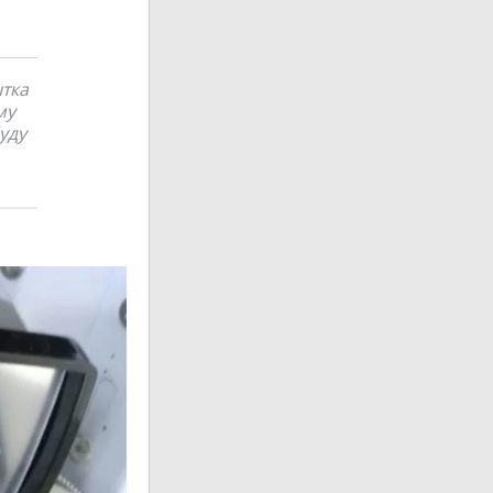
тка
му
уду